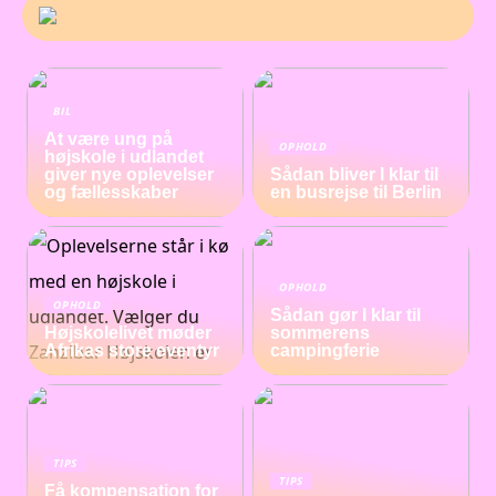
BIL
At være ung på
OPHOLD
højskole i udlandet
giver nye oplevelser
Sådan bliver I klar til
og fællesskaber
en busrejse til Berlin
OPHOLD
OPHOLD
Sådan gør I klar til
Højskolelivet møder
sommerens
Afrikas store eventyr
campingferie
TIPS
TIPS
Få kompensation for