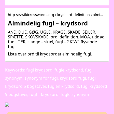
http s://wikicrosswords.org › krydsord-definition › almi…
Almindelig fugl – krydsord
AND. DUE. GØG. UGLE. KRAGE. SKADE. SEJLER.
SPÆTTE. SKOVSKADE. ord, definition. MOA, uddød
fugl. FJER, slange – skæl, fugl – ? KIWI, flyvende
fugl.
Liste over ord til krydsordet almindelig fugl.
Keywords: fugl krydsord, fugle krydsord, fugl
synonym, synonym for fugl, krydsord fugl, fugl
krydsord 5 bogstaver, fuglen krydsord, fugl krydsord
9 bogstaver, fugl – krydsord, fugle synonym