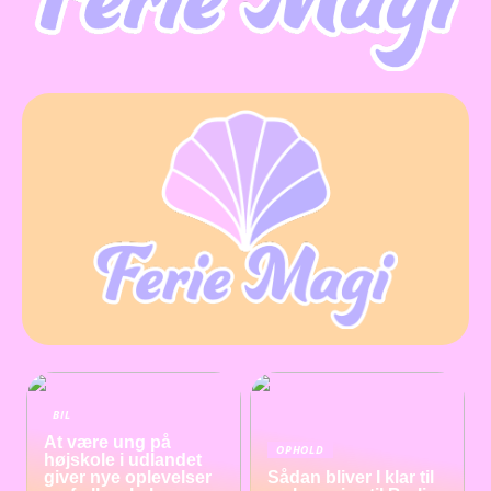
BIL
At være ung på
OPHOLD
højskole i udlandet
giver nye oplevelser
Sådan bliver I klar til