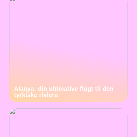
Alanya: din ultimative flugt til den
tyrkiske riviera