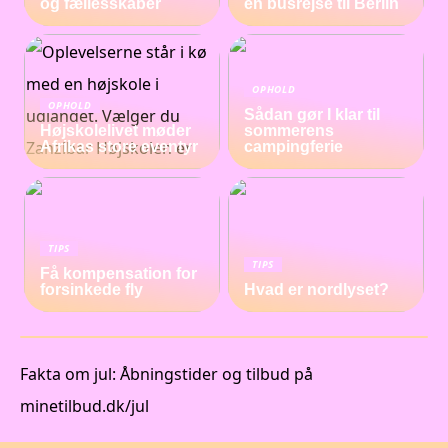
og fællesskaber
en busrejse til Berlin
OPHOLD
OPHOLD
Sådan gør I klar til
Højskolelivet møder
sommerens
Afrikas store eventyr
campingferie
TIPS
TIPS
Få kompensation for
forsinkede fly
Hvad er nordlyset?
Fakta om jul: Åbningstider og tilbud på
minetilbud.dk/jul