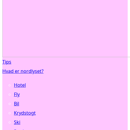
Tips
Hvad er nordlyset?
Hotel
Fly
Bil
Krydstogt
Ski