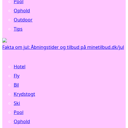
Pool
Ophold
Outdoor
Tips
Fakta om jul: Åbningstider og tilbud på minetilbud.dk/jul
Hotel
Fly
Bil
Krydstogt
Ski
Pool
Ophold