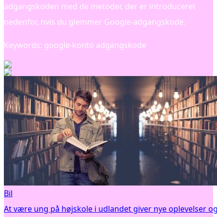
adgangskoden med de metoder, der er introduceret
nedenfor, hvis du glemmer Google-adgangskode.
Keywords: google-konto adgangskode
Bil
At være ung på højskole i udlandet giver nye oplevelser o