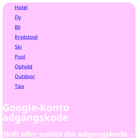
Hotel
Fly
Bil
Krydstogt
Ski
Pool
Ophold
Outdoor
Tips
Google-konto
adgangskode
Skift eller nulstil din adgangskode –