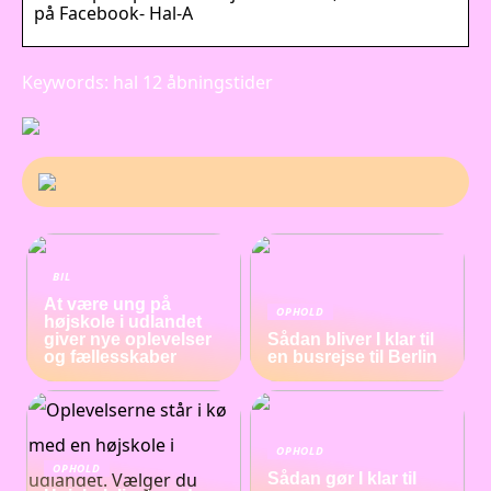
på Facebook- Hal-A
Keywords: hal 12 åbningstider
BIL
At være ung på
OPHOLD
højskole i udlandet
giver nye oplevelser
Sådan bliver I klar til
og fællesskaber
en busrejse til Berlin
OPHOLD
OPHOLD
Sådan gør I klar til