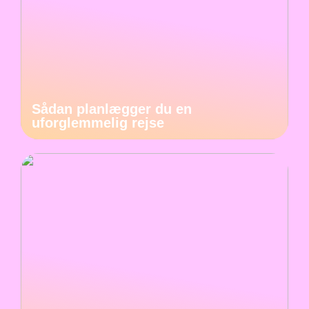
Sådan planlægger du en
uforglemmelig rejse