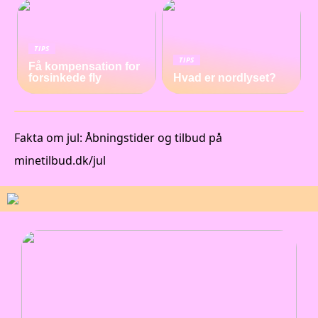
TIPS
TIPS
Få kompensation for
forsinkede fly
Hvad er nordlyset?
Fakta om jul: Åbningstider og tilbud på
minetilbud.dk/jul