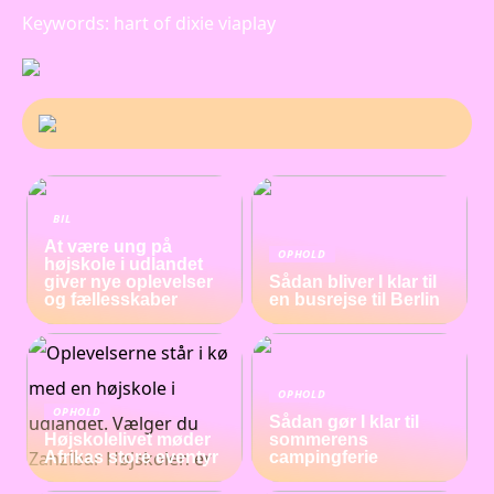
Keywords: hart of dixie viaplay
BIL
At være ung på
OPHOLD
højskole i udlandet
giver nye oplevelser
Sådan bliver I klar til
og fællesskaber
en busrejse til Berlin
OPHOLD
OPHOLD
Sådan gør I klar til
Højskolelivet møder
sommerens
Afrikas store eventyr
campingferie