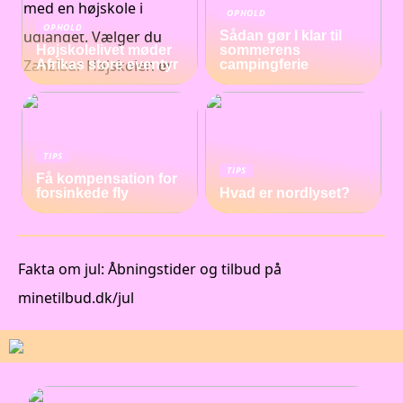
OPHOLD
OPHOLD
Sådan gør I klar til
Højskolelivet møder
sommerens
Afrikas store eventyr
campingferie
TIPS
TIPS
Få kompensation for
forsinkede fly
Hvad er nordlyset?
Fakta om jul: Åbningstider og tilbud på
minetilbud.dk/jul