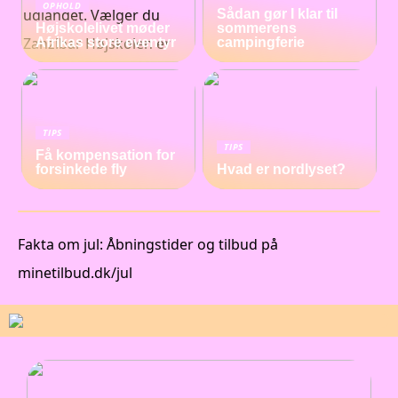
OPHOLD
Sådan gør I klar til
Højskolelivet møder
sommerens
Afrikas store eventyr
campingferie
TIPS
TIPS
Få kompensation for
forsinkede fly
Hvad er nordlyset?
Fakta om jul: Åbningstider og tilbud på
minetilbud.dk/jul