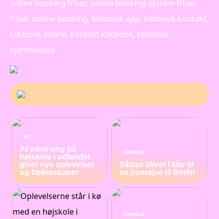
online booking frisør, online booking system frisør,
frisør online booking, klikbook app, klikbook kontakt,
klikbook online, kontakt klikbook, klikbook
hjemmeside
BIL
At være ung på
OPHOLD
højskole i udlandet
giver nye oplevelser
Sådan bliver I klar til
og fællesskaber
en busrejse til Berlin
OPHOLD