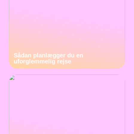
Sådan planlægger du en
uforglemmelig rejse