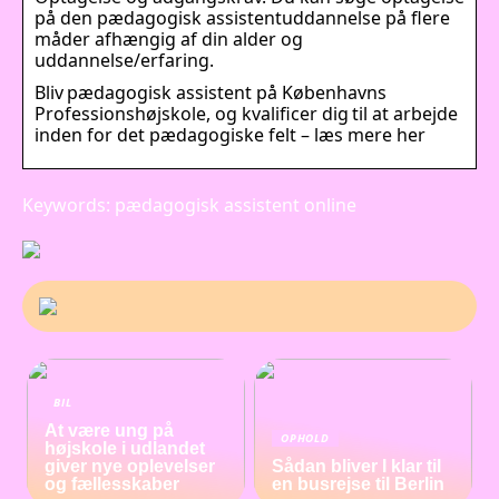
på den pædagogisk assistentuddannelse på flere
måder afhængig af din alder og
uddannelse/erfaring.
Bliv pædagogisk assistent på Københavns
Professionshøjskole, og kvalificer dig til at arbejde
inden for det pædagogiske felt – læs mere her
Keywords: pædagogisk assistent online
BIL
At være ung på
OPHOLD
højskole i udlandet
giver nye oplevelser
Sådan bliver I klar til
og fællesskaber
en busrejse til Berlin