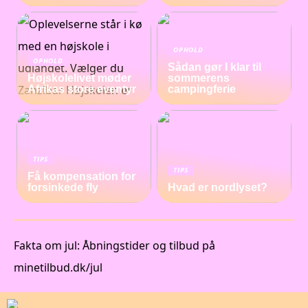
OPHOLD
OPHOLD
Sådan gør I klar til
Højskolelivet møder
sommerens
Afrikas store eventyr
campingferie
TIPS
TIPS
Få kompensation for
forsinkede fly
Hvad er nordlyset?
Fakta om jul: Åbningstider og tilbud på
minetilbud.dk/jul