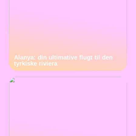
Alanya: din ultimative flugt til den
tyrkiske riviera