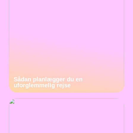
Sådan planlægger du en
uforglemmelig rejse