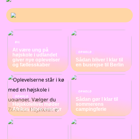
BIL
At være ung på
OPHOLD
højskole i udlandet
giver nye oplevelser
Sådan bliver I klar til
og fællesskaber
en busrejse til Berlin
OPHOLD
OPHOLD
Sådan gør I klar til
Højskolelivet møder
sommerens
Afrikas store eventyr
campingferie