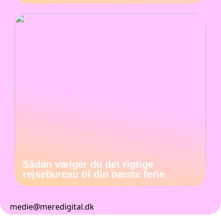
Sådan vælger du det rigtige
rejsebureau til din næste ferie
medie@meredigital.dk