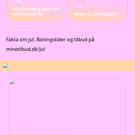
TIPS
TIPS
Få kompensation for
forsinkede fly
Hvad er nordlyset?
Fakta om jul: Åbningstider og tilbud på
minetilbud.dk/jul