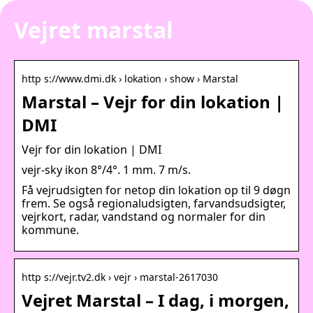
Vejret marstal
http s://www.dmi.dk › lokation › show › Marstal
Marstal – Vejr for din lokation |
DMI
Vejr for din lokation | DMI
vejr-sky ikon 8°/4°. 1 mm. 7 m/s.
Få vejrudsigten for netop din lokation op til 9 døgn
frem. Se også regionaludsigten, farvandsudsigter,
vejrkort, radar, vandstand og normaler for din
kommune.
http s://vejr.tv2.dk › vejr › marstal-2617030
Vejret Marstal – I dag, i morgen,