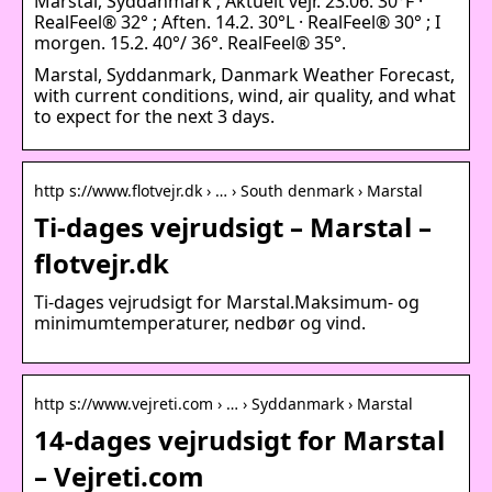
Marstal, Syddanmark ; Aktuelt vejr. 23.06. 30°F ·
RealFeel® 32° ; Aften. 14.2. 30°L · RealFeel® 30° ; I
morgen. 15.2. 40°/ 36°. RealFeel® 35°.
Marstal, Syddanmark, Danmark Weather Forecast,
with current conditions, wind, air quality, and what
to expect for the next 3 days.
http s://www.flotvejr.dk › … › South denmark › Marstal
Ti-dages vejrudsigt – Marstal –
flotvejr.dk
Ti-dages vejrudsigt for Marstal.Maksimum- og
minimumtemperaturer, nedbør og vind.
http s://www.vejreti.com › … › Syddanmark › Marstal
14-dages vejrudsigt for Marstal
– Vejreti.com