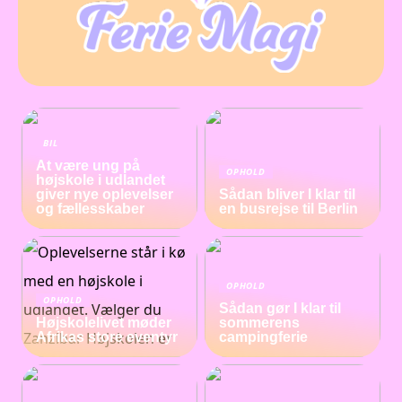
BIL
At være ung på
OPHOLD
højskole i udlandet
giver nye oplevelser
Sådan bliver I klar til
og fællesskaber
en busrejse til Berlin
OPHOLD
OPHOLD
Sådan gør I klar til
Højskolelivet møder
sommerens
Afrikas store eventyr
campingferie