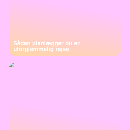
Sådan planlægger du en
uforglemmelig rejse