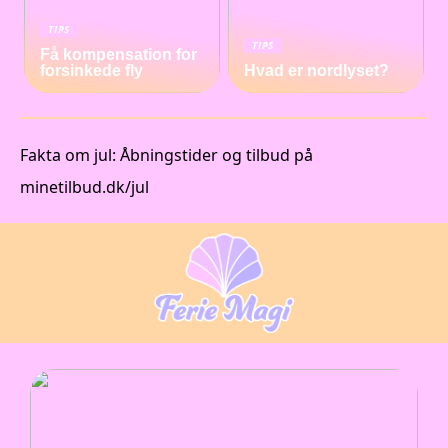
TIPS
TIPS
Få kompensation for
forsinkede fly
Hvad er nordlyset?
Fakta om jul: Åbningstider og tilbud på
minetilbud.dk/jul