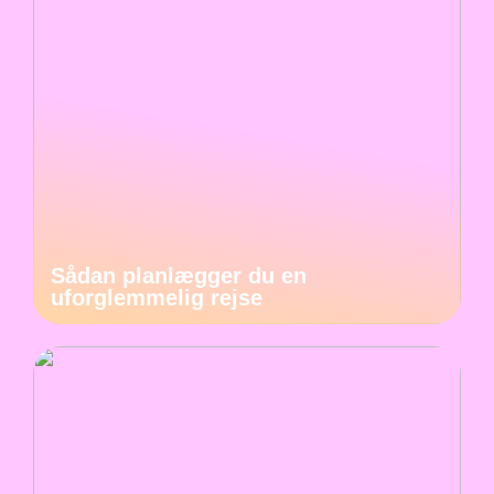
Sådan planlægger du en
uforglemmelig rejse