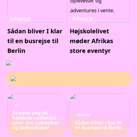
OPHOLD
OPHOLD
Sådan bliver I klar
Højskolelivet
til en busrejse til
møder Afrikas
Berlin
store eventyr
BIL
At være ung på
OPHOLD
højskole i udlandet
giver nye oplevelser
Sådan bliver I klar til
og fællesskaber
en busrejse til Berlin