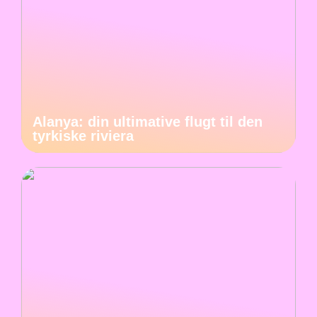
Alanya: din ultimative flugt til den
tyrkiske riviera