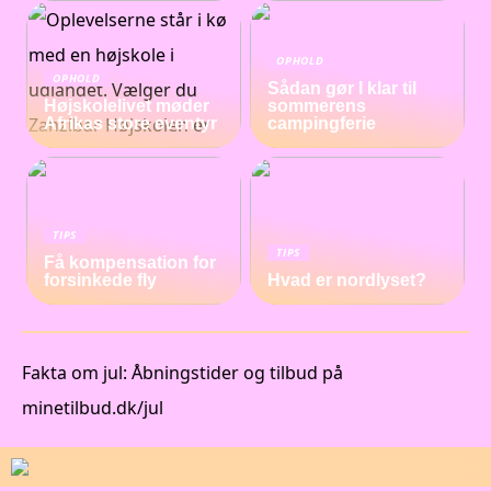
OPHOLD
OPHOLD
Sådan gør I klar til
Højskolelivet møder
sommerens
Afrikas store eventyr
campingferie
TIPS
TIPS
Få kompensation for
forsinkede fly
Hvad er nordlyset?
Fakta om jul: Åbningstider og tilbud på
minetilbud.dk/jul